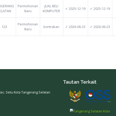
Sudirman
Kav. 29-31
Kelurahan
Gedung
Karet,
Perkantoran
Permata,
Kecamatan
Permohonan
Bank
✓ 
Setiabudi,
Baru
Permata
Kota
Tower III
Administrasi
Bintaro
Jakarta
Selatan,
Provinsi
Daerah
Khusus
Jakarta
TANGERANG
Permohonan
JUAL BELI
✓ 
OMPUTER
SELATAN
Baru
KOMPUTER