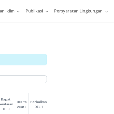
Pencegahan Perubahan Iklim
Publikasi
an DELH
ihat status layanan anda.