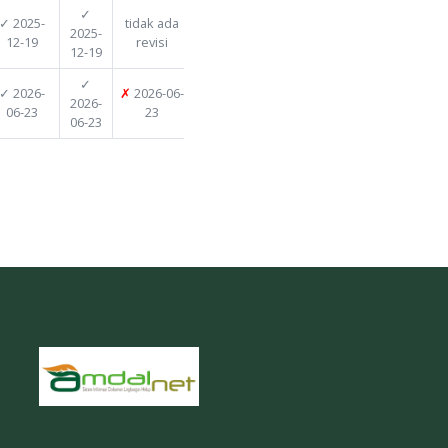
✓ 2025-
2025-11-24
✓ 2025-11-27
-
-
12-08
✓
✓ 2025-
tidak ada
2025-12-19
✓ 2025-12-19
2025-
12-19
revisi
12-19
✓