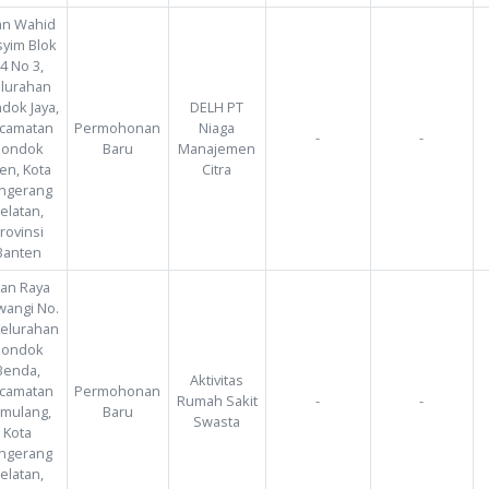
Jenis
Pe
Dokumen
Jenis
Alamat
p
Lingkungan
Kegiatan
Hidup
Jalan Wahid
Hasyim Blok
B4 No 3,
Kelurahan
Pondok Jaya,
DELH PT
Kecamatan
Permohonan
Niaga
n Citra
Pondok
Baru
Manajemen
Aren, Kota
Citra
Tangerang
Selatan,
Provinsi
Banten
Jalan Raya