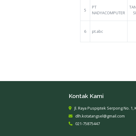
PT Bank 
4
Tbk
PT
5
NADYAC