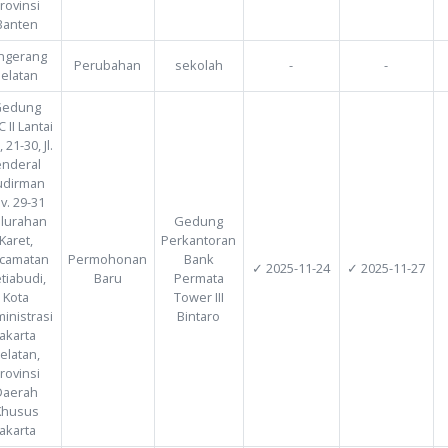
Siliwangi No.
IA Kelurahan
Pondok
Benda,
Aktivitas
ah
Kecamatan
Permohonan
Rumah Sakit
Pamulang
Pamulang,
Baru
Swasta
Kota
Tangerang
Selatan,
Provinsi
Banten
tangerang
Perubahan
sekolah
selatan
Gedung
WTC II Lantai
1, 2, 21-30, Jl.
Jenderal