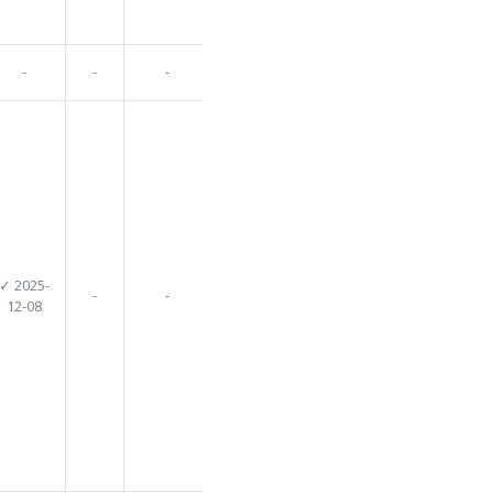
-
-
-
-
-
-
-
-
-
-