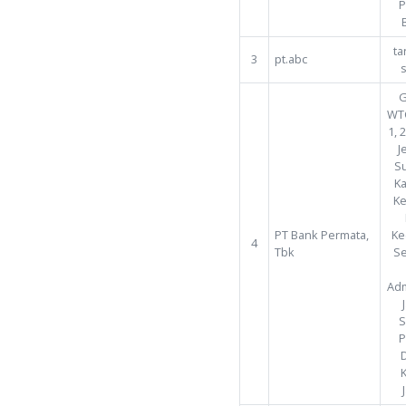
PT Aman
2
Husada 
3
pt.abc