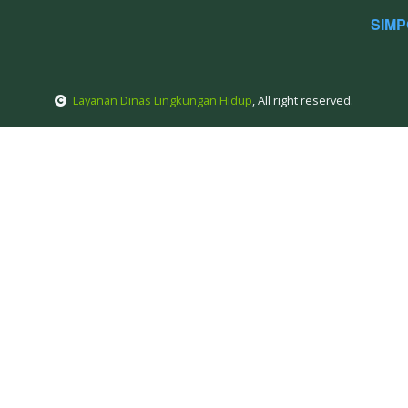
Permohonan
123
kontrakan
✓ 
Baru
Ta
Serpong No. 1, Kec. Setu Kota Tangerang Selatan
gmail.com