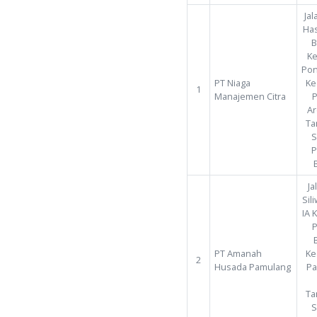
No
Nama
PT Niaga
1
Manajeme