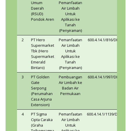
Nama
Unit
No
Usaha
Jenis SLO
No
1
Rumah Sakit
Kegiatan
600.4.14.
Umum
Pemanfaatan
Daerah
Air Limbah
(RSUD)
Untuk
Pondok Aren
Aplikasi ke
Tanah
(Penyiraman)
2
PT Hero
Pemanfaatan
600.4.14.
Supermarket
Air Limbah
Tbk (Hero
Untuk
Supermarket
Aplikasi ke
Emerald
Tanah
Bintaro)
(Penyiraman)
3
PT Golden
Pembuangan
600.4.14.