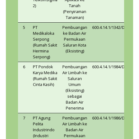
Gate
Air Limbah ke
Serpong
Badan Air
(Perumahan
Permukaan
Casa Arjuna
Extension)
4
PT Sigma
Pemanfaatan
600.4.14.
Cipta Caraka
Air Limbah
(Graha
Untuk
Telkomsigma
Aplikasi ke
2)
Tanah
(Penyiraman
Tanaman)
5
PT
Pembuangan
600.4.14.
Medikaloka
ke Badan Air
Serpong
Permukaan
(Rumah Sakit
Saluran Kota
Hermina
(Eksisting)