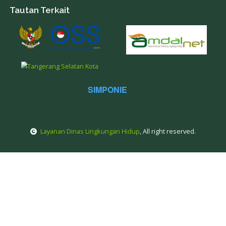
School
Tanaman)
Jakarta)
Showing 1 to 10 of 19 entries
Previous
1
2
Next
Kontak Kami
Jl. Raya Puspiptek Serpong No. 1, Kec. Setu Kota Tang
Selatan