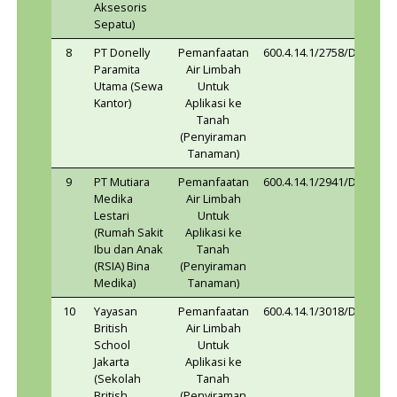
Serpong)
6
PT Pondok
Pembuangan
600.4.14.
Karya Medika
Air Limbah ke
(Rumah Sakit
Saluran
Cinta Kasih)
Umum
(Eksisting)
sebagai
Badan Air
Penerima
7
PT Agung
Pembuangan
600.4.14.
Pelita
Air Limbah ke
Industrindo
Badan Air
(Industri
Permukaan
Aksesoris
Sepatu)
8
PT Donelly
Pemanfaatan
600.4.14.
Paramita
Air Limbah