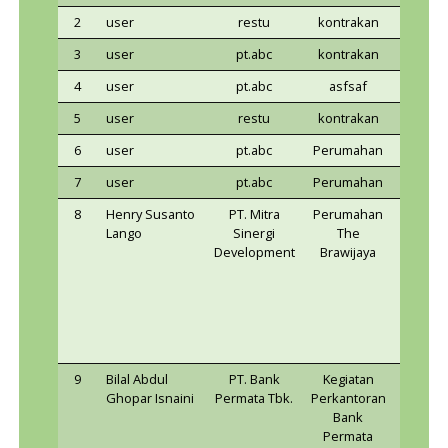
Nama
Jeni
Penanggung
Pemilik
Usah
No
Jawab
Kegiatan
Kegia
1
user
pt.abc
kontra
2
user
restu
kontra
3
user
pt.abc
kontra
4
user
pt.abc
asfs
5
user
restu
kontra
6
user
pt.abc
Perum
7
user
pt.abc
Perum
8
Henry Susanto
PT. Mitra
Perum
Lango
Sinergi
Th
Development
Brawij