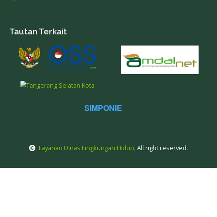
Previous
1
2
3
4
5
7
Next
Kontak Kami
Jl. Raya Puspiptek Serpong No. 1, Kec. Setu Kota Tang
Selatan
dlh.kotatangsel@gmail.com
021-75875447