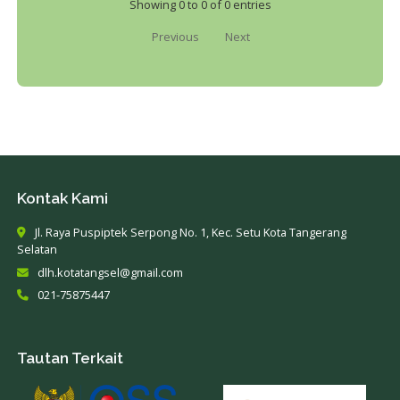
Penanggung
Pemilik
Usaha 
No
Jawab
Kegiatan
Kegiata
No data ava
Showing 0 to 0 of 0 entries
Previous
Next
Kontak Kami
Jl. Raya Puspiptek Serpong No. 1, Kec. Setu Kota Tang