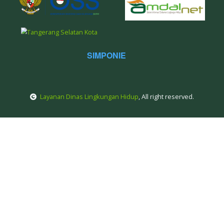
Selatan
dlh.kotatangsel@gmail.com
021-75875447
Tautan Terkait
SIMPONIE